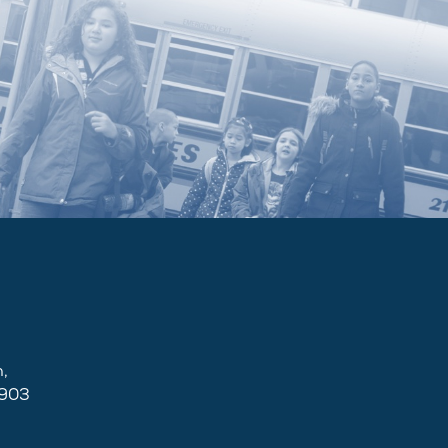
,
2903