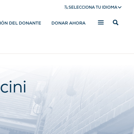
SELECCIONA TU IDIOMA
SIÓN DEL DONANTE
DONAR AHORA
Mostrar
barra
de
búsqued
cini