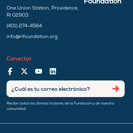
One Union Station, Providence,
RI 02903
(401) 274-4564
info@rifoundation.org
Conectar
Ingresar
Envia
dirección
de
Recibe todos los últimos titulares de la Fundación y de nuestra
correo
comunidad.
electrónico