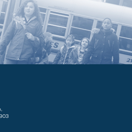
,
2903