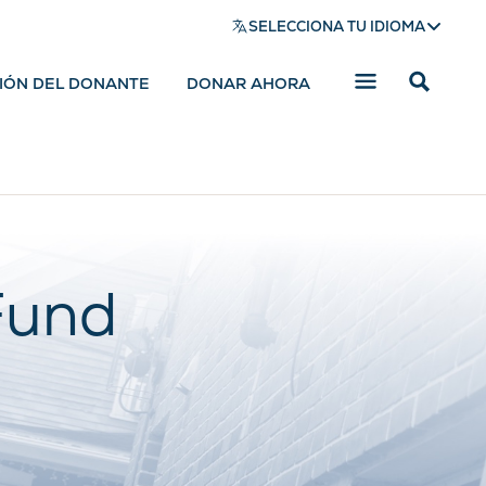
SELECCIONA TU IDIOMA
SIÓN DEL DONANTE
DONAR AHORA
Mostrar
barra
de
búsqued
Fund