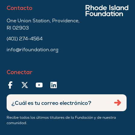
Contacto
One Union Station, Providence,
RI 02903
(401) 274-4564
info@rifoundation.org
Conectar
Ingresar
Envia
dirección
de
Recibe todos los últimos titulares de la Fundación y de nuestra
correo
comunidad.
electrónico