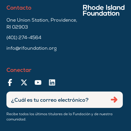
Contacto
One Union Station, Providence,
RI 02903
(401) 274-4564
info@rifoundation.org
Conectar
Ingresar
Envia
dirección
de
Recibe todos los últimos titulares de la Fundación y de nuestra
correo
comunidad.
electrónico