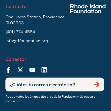
Contacto
One Union Station, Providence,
RI 02903
(401) 274-4564
info@rifoundation.org
Conectar
Ingresar
Envia
dirección
de
Recibe todos los últimos titulares de la Fundación y de nuestra
correo
comunidad.
electrónico