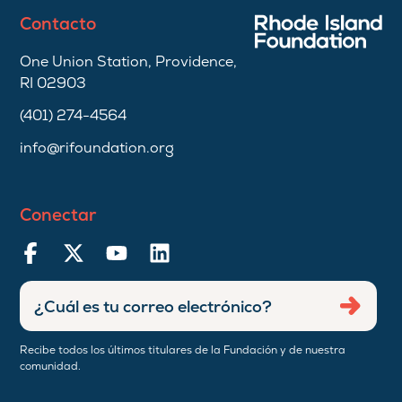
Contacto
One Union Station, Providence,
RI 02903
(401) 274-4564
info@rifoundation.org
Conectar
Ingresar
Envia
dirección
de
Recibe todos los últimos titulares de la Fundación y de nuestra
correo
comunidad.
electrónico