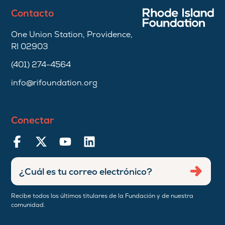
Contacto
One Union Station, Providence,
RI 02903
(401) 274-4564
info@rifoundation.org
Conectar
Ingresar
Envia
dirección
de
Recibe todos los últimos titulares de la Fundación y de nuestra
correo
comunidad.
electrónico