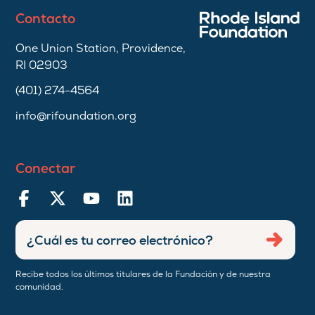
Contacto
One Union Station, Providence,
RI 02903
(401) 274-4564
info@rifoundation.org
Conectar
Ingresar
Envia
dirección
de
Recibe todos los últimos titulares de la Fundación y de nuestra
correo
comunidad.
electrónico