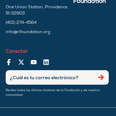
One Union Station, Providence,
RI 02903
(401) 274-4564
info@rifoundation.org
Conectar
Ingresar
Envia
dirección
de
Recibe todos los últimos titulares de la Fundación y de nuestra
correo
comunidad.
electrónico