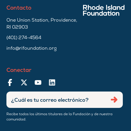
Contacto
One Union Station, Providence,
RI 02903
(401) 274-4564
info@rifoundation.org
Conectar
Ingresar
Envia
dirección
de
Recibe todos los últimos titulares de la Fundación y de nuestra
correo
comunidad.
electrónico