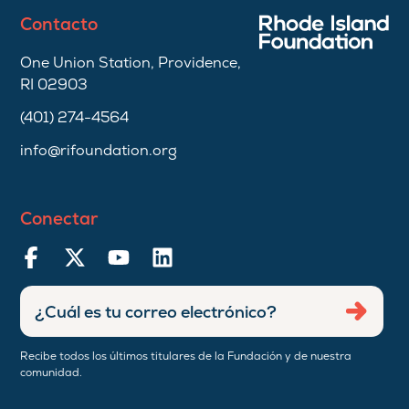
Contacto
One Union Station, Providence,
RI 02903
(401) 274-4564
info@rifoundation.org
Conectar
Ingresar
Envia
dirección
de
Recibe todos los últimos titulares de la Fundación y de nuestra
correo
comunidad.
electrónico