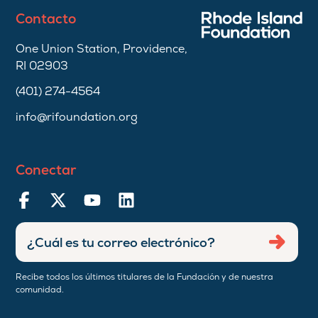
Contacto
One Union Station, Providence,
RI 02903
(401) 274-4564
info@rifoundation.org
Conectar
Ingresar
Envia
dirección
de
Recibe todos los últimos titulares de la Fundación y de nuestra
correo
comunidad.
electrónico