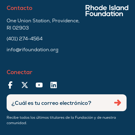
Contacto
One Union Station, Providence,
RI 02903
(401) 274-4564
info@rifoundation.org
Conectar
Ingresar
Envia
dirección
de
Recibe todos los últimos titulares de la Fundación y de nuestra
correo
comunidad.
electrónico