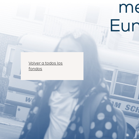
me
Eun
Volver a todos los
fondos