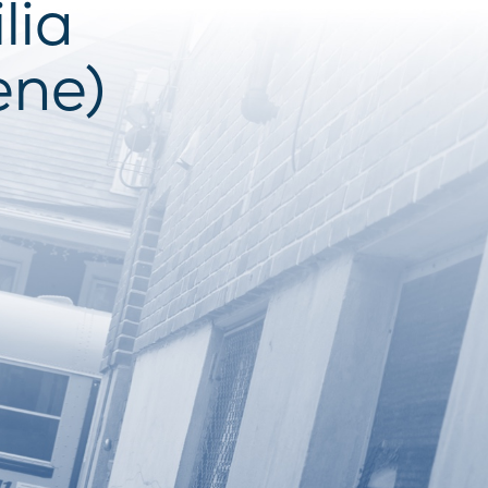
lia
ene)