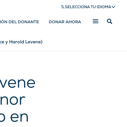
SELECCIONA TU IDIOMA
SIÓN DEL DONANTE
DONAR AHORA
Mostrar
barra
de
búsqued
ce y Harold Levene)
evene
nor
o en