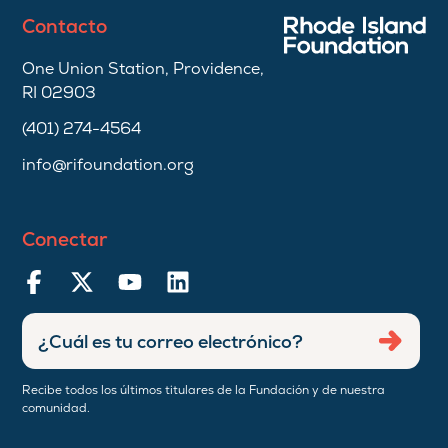
Contacto
One Union Station, Providence,
RI 02903
(401) 274-4564
info@rifoundation.org
Conectar
Ingresar
Envia
dirección
de
Recibe todos los últimos titulares de la Fundación y de nuestra
correo
comunidad.
electrónico