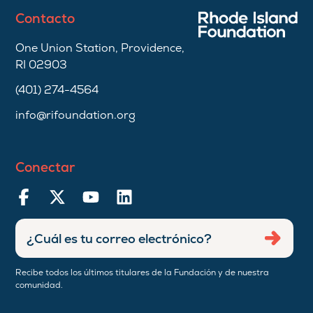
Contacto
One Union Station, Providence,
RI 02903
(401) 274-4564
info@rifoundation.org
Conectar
Ingresar
Envia
dirección
de
Recibe todos los últimos titulares de la Fundación y de nuestra
correo
comunidad.
electrónico