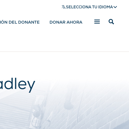
SELECCIONA TU IDIOMA
SIÓN DEL DONANTE
DONAR AHORA
Mostrar
barra
de
búsqued
adley