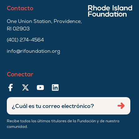
Contacto
One Union Station, Providence,
RI 02903
(401) 274-4564
info@rifoundation.org
Conectar
Ingresar
Envia
dirección
de
Recibe todos los últimos titulares de la Fundación y de nuestra
correo
comunidad.
electrónico