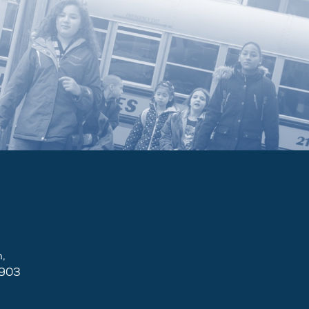
,
2903