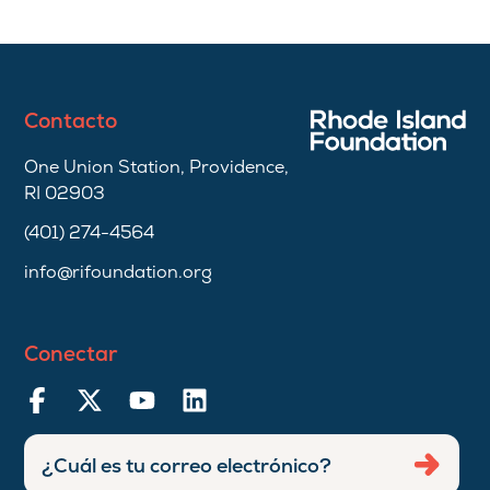
Contacto
One Union Station, Providence,
RI 02903
(401) 274-4564
info@rifoundation.org
Conectar
Ingresar
Envia
dirección