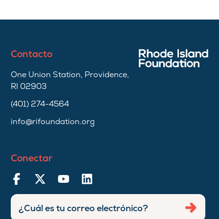
Contacto
One Union Station, Providence,
RI 02903
(401) 274-4564
info@rifoundation.org
Conectar
Ingresar
Envia
dirección