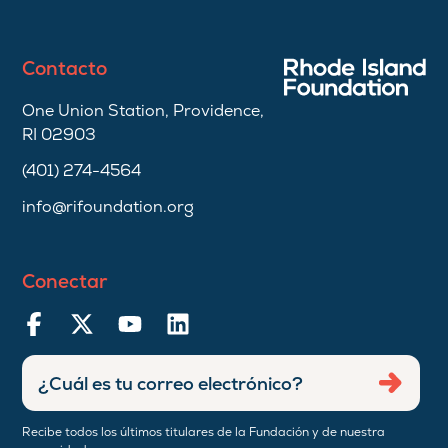
Contacto
One Union Station, Providence,
RI 02903
(401) 274-4564
info@rifoundation.org
Conectar
Ingresar
Envia
dirección
de
Recibe todos los últimos titulares de la Fundación y de nuestra
correo