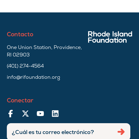
Contacto
One Union Station, Providence,
RI 02903
(401) 274-4564
info@rifoundation.org
Conectar
Ingresar
Envia
dirección