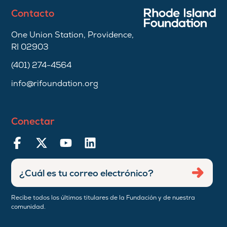
Contacto
One Union Station, Providence,
RI 02903
(401) 274-4564
info@rifoundation.org
Conectar
Ingresar
Envia
dirección
de
Recibe todos los últimos titulares de la Fundación y de nuestra
correo
comunidad.
electrónico