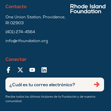
Contacto
One Union Station, Providence,
RI 02903
(401) 274-4564
info@rifoundation.org
Conectar
Ingresar
Envia
dirección
de
Recibe todos los últimos titulares de la Fundación y de nuestra
correo
comunidad.
electrónico