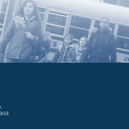
,
2903