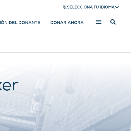
SELECCIONA TU IDIOMA
SIÓN DEL DONANTE
DONAR AHORA
Mostrar
barra
de
búsqued
ker