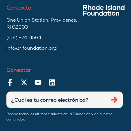
Contacto
One Union Station, Providence,
RI 02903
(401) 274-4564
info@rifoundation.org
Conectar
Ingresar
Envia
dirección
de
Recibe todos los últimos titulares de la Fundación y de nuestra
correo
comunidad.
electrónico