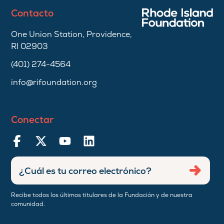
Contacto
One Union Station, Providence,
RI 02903
(401) 274-4564
info@rifoundation.org
Conectar
Ingresar
Envia
dirección
de
Recibe todos los últimos titulares de la Fundación y de nuestra
correo
comunidad.
electrónico