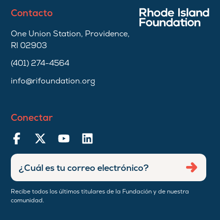
Contacto
One Union Station, Providence,
RI 02903
(401) 274-4564
info@rifoundation.org
Conectar
Ingresar
Envia
dirección
de
Recibe todos los últimos titulares de la Fundación y de nuestra
correo
comunidad.
electrónico