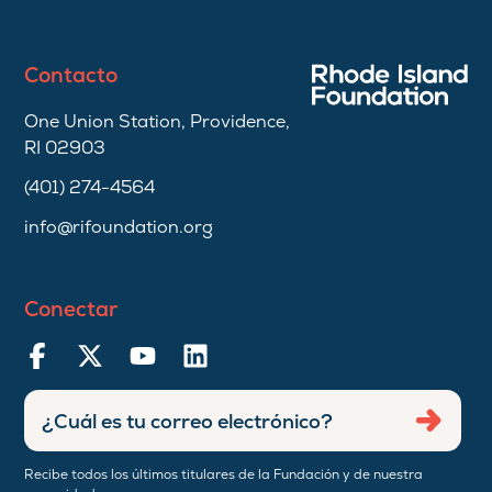
Contacto
One Union Station, Providence,
RI 02903
(401) 274-4564
info@rifoundation.org
Conectar
Ingresar
Envia
dirección
de
Recibe todos los últimos titulares de la Fundación y de nuestra
correo