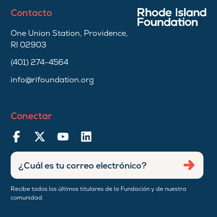
Contacto
One Union Station, Providence,
RI 02903
(401) 274-4564
info@rifoundation.org
Conectar
Ingresar
Envia
dirección
de
Recibe todos los últimos titulares de la Fundación y de nuestra
correo
comunidad.
electrónico