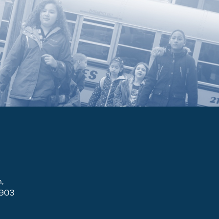
,
2903