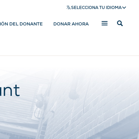
SELECCIONA TU IDIOMA
SIÓN DEL DONANTE
DONAR AHORA
Mostrar
barra
de
búsqued
ant